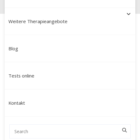
Weitere Therapieangebote
Blog
Schamanische Heilung in
Bad Reichenhall: Ihr Weg zu
Tests online
innerer Stärke, Klarheit und
ganzheitlicher Balance
Kontakt
Suchen Sie nach einer tiefgreifenden
Veränderung, die über klassische
Gesprächstherapien hinausgeht und Sie auf
allen Ebenen Ihres Seins anspricht?