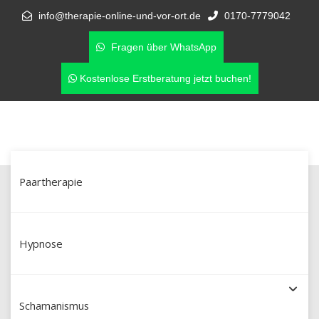
info@therapie-online-und-vor-ort.de
0170-7779042
Fragen über WhatsApp
Kostenlose Erstberatung jetzt buchen!
Paartherapie
Schamanische Heilung in Bad
Reichenhall & online –
Hypnose
Schamanismus mit Martín Polo (Dipl.
Schamanismus
Sozialpädagoge aus Peru)