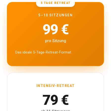
5 TAGE RETREAT
5–10 SITZUNGEN
99 €
pro Sitzung
Das ideale 5-Tage-Retreat-Format.
INTENSIV-RETREAT
79 €