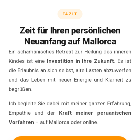
Eintauchen
über
energetischer
einer
mobil
der
–
mehrere
Blockaden,
FAZIT
tieferen
in
Begleitung
und
Tage
Klärung
Ebene
Ihrer
ist,
gibt
in
schwieriger
Zeit für Ihren persönlichen
neu
Finca
biete
Ihnen
einem
Beziehungsmuster
zu
oder
ich
Neuanfang auf Mallorca
genug
kontinuierlichen
(toxische
begegnen.
Ihrem
immer
Raum,
Prozess
Dynamiken,
Ein schamanisches Retreat zur Heilung des inneren
Wir
Hotel
zuerst
das
–
Vertrauensverlust),
Kindes ist eine
Investition in Ihre Zukunft
. Es ist
kombinieren
auf
ein
Erlebte
ohne
Neuausrichtung
die Erlaubnis an sich selbst, alte Lasten abzuwerfen
Paartherapie
Mallorca,
kostenloses
in
durch
nach
und das Leben mit neuer Energie und Klarheit zu
mit
oder
60-
der
den
Trennung
schamanischer
als
minütiges
begrüßen.
Ruhe
Alltag
oder
Heilung
intensives
Erstgespräch
Mallorcas
abgelenkt
Krise.
Ich begleite Sie dabei mit meiner ganzen Erfahrung,
und
Online-
an.
nachwirken
zu
Das
Inneres-
Retreat
In
Empathie und der
Kraft meiner peruanischen
zu
werden.
Ziel:
Kind-
von
diesem
Vorfahren
– auf Mallorca oder online.
lassen.
Besonders
spürbare
Arbeit
überall
klären
Auf
die
Erleichterung,
–
auf
wir
Wunsch
Kombination
neue