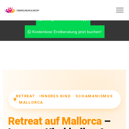
info@therapie-online-und-vor-ort.de
0170-7779042
Fragen über WhatsApp
Kostenlose Erstberatung jetzt buchen!
RETREAT · INNERES KIND · SCHAMANISMUS
· MALLORCA
Retreat auf Mallorca
–