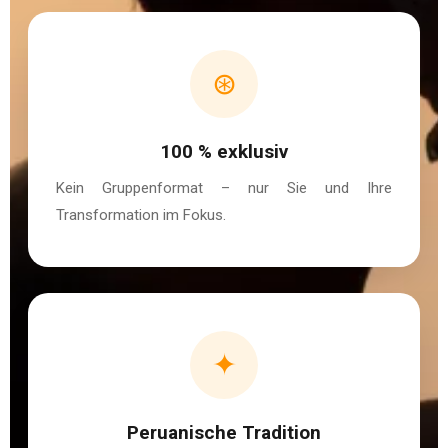
Retreat
auf
Mallorca
⊛
oder
online.
100 % exklusiv
Kein Gruppenformat – nur Sie und Ihre
Transformation im Fokus.
✦
Peruanische Tradition