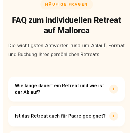
HÄUFIGE FRAGEN
FAQ zum individuellen Retreat
auf Mallorca
Die wichtigsten Antworten rund um Ablauf, Format
und Buchung Ihres persönlichen Retreats.
Ein
Wie lange dauert ein Retreat und wie ist
+
Zeitraum
der Ablauf?
von
5
Ja,
Tagen
+
Ist das Retreat auch für Paare geeignet?
ausdrücklich.
hat
Für
sich