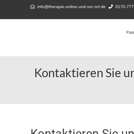
info@therapie-online-und-vor-ort.de
0170-777
Paa
Kontaktieren Sie un
Kontaktieren Sie un