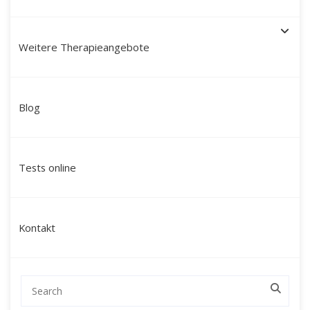
Weitere Therapieangebote
Wer begleitet dich auf
Blog
diesem Weg?
Ich bin
Martín Polo Villafán
, Diplom-
Tests online
Sozialpädagoge, Therapeut und Schamane mit
peruanischen Wurzeln. Seit über 20 Jahren
begleite ich Menschen dabei, tiefsitzende
Kontakt
Blockaden zu lösen und ihr volles Potenzial zu
entfalten.
Meine Arbeit zeichnet sich durch eine
Verbindung aus fundierter therapeutischer