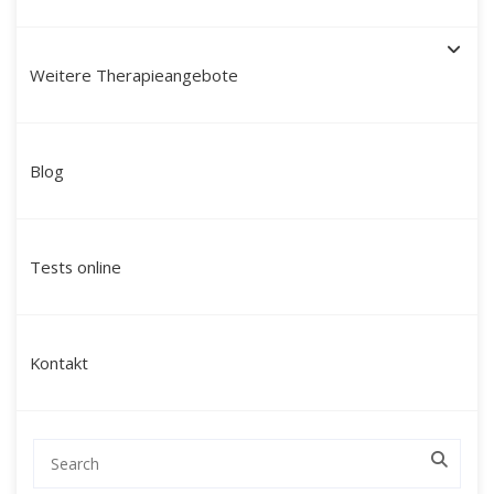
Weitere Therapieangebote
Paartherapie München mit
Blog
Martín Polo – Mein Ansatz:
modern, tiefgreifend &
Tests online
ganzheitlich
Ich bin
Martín Polo Villafán
, Diplom-
Kontakt
Sozialpädagoge, Therapeut und Schamane mit
peruanischen Wurzeln. Seit über 20 Jahren begleite
ich Paare in München durch herausfordernde
Lebensphasen – mit einem Ansatz, der Herz,