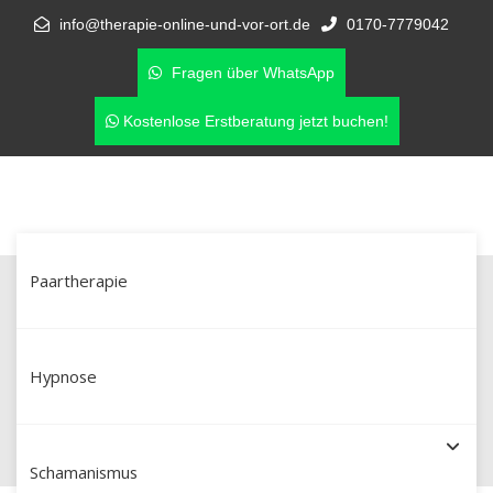
info@therapie-online-und-vor-ort.de
0170-7779042
Fragen über WhatsApp
Kostenlose Erstberatung jetzt buchen!
Paartherapie
Paartherapie in Halle (Saale) – wenn
eine Affäre die Beziehung
Hypnose
erschüttert
Schamanismus