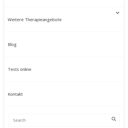
Weitere Therapieangebote
Paartherapie München mit
Blog
Martín Polo – Mein Ansatz:
modern, tiefgreifend &
Tests online
ganzheitlich
Ich bin
Martín Polo Villafán
, Diplom-
Kontakt
Sozialpädagoge, Therapeut und Schamane mit
peruanischen Wurzeln. Seit über 20 Jahren
begleite ich Paare in München durch
herausfordernde Lebensphasen – mit einem