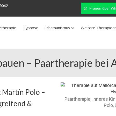
9042
Fragen über Wh
rtherapie
Hypnose
Schamanismus
Weitere Therapiea
auen – Paartherapie bei 
 Martín Polo –
Paartherapie, Inneres Ki
greifend &
Polo,