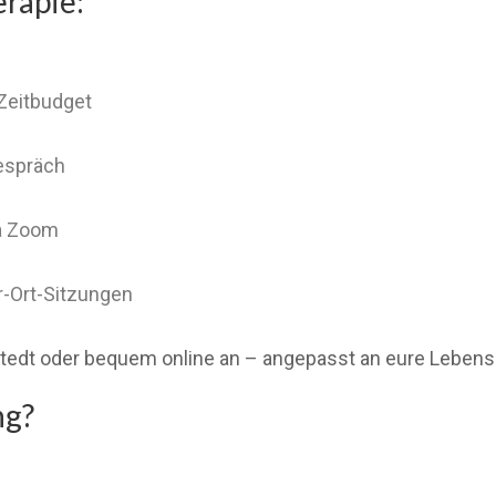
erapie:
Zeitbudget
espräch
ia Zoom
r-Ort-Sitzungen
stedt oder bequem online an – angepasst an eure Lebensr
ng?