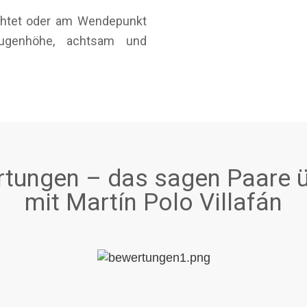
öchtet oder am Wendepunkt
ugenhöhe, achtsam und
tungen – das sagen Paare ü
mit Martín Polo Villafán