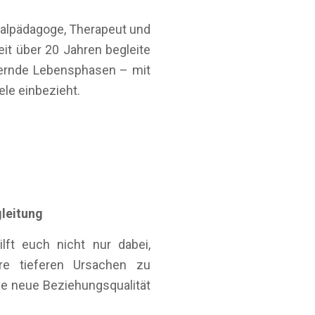
ialpädagoge, Therapeut und
t über 20 Jahren begleite
dernde Lebensphasen – mit
le einbezieht.
leitung
lft euch nicht nur dabei,
re tieferen Ursachen zu
ne neue Beziehungsqualität