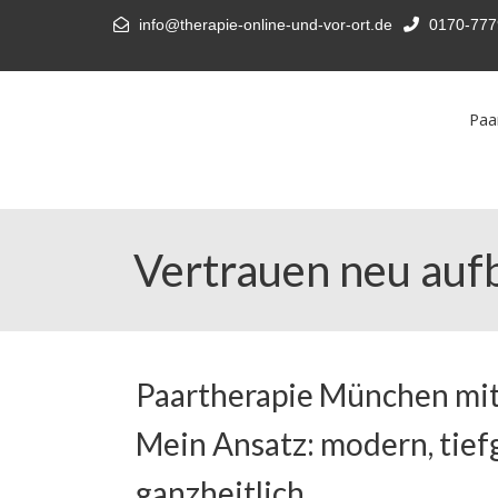
info@therapie-online-und-vor-ort.de
0170-777
Paa
Vertrauen neu aufb
Paartherapie München mit
Mein Ansatz: modern, tief
ganzheitlich