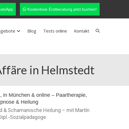
atsApp
Kostenlose Erstberatung jetzt buchen!
ngebote
Blog
Tests online
Kontakt
Affäre in Helmstedt
nd & Schamanische Heilung – mit Martín
 Dipl.-Sozialpädagoge