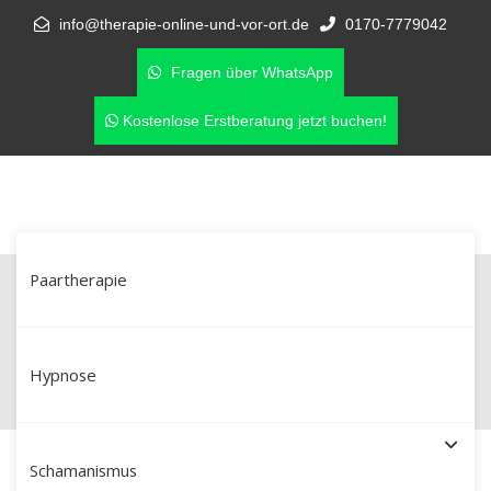
info@therapie-online-und-vor-ort.de
0170-7779042
Fragen über WhatsApp
Kostenlose Erstberatung jetzt buchen!
Paartherapie
Seitensprung? Paartherapie in
Herford & online als Neuanfang
Hypnose
Schamanismus