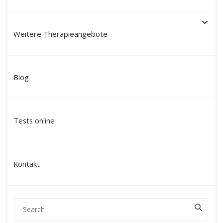
Weitere Therapieangebote
Paartherapie München mit
Blog
Martín Polo – Mein Ansatz:
modern, tiefgreifend &
Tests online
ganzheitlich
Ich bin
Martín Polo Villafán
, Diplom-
Kontakt
Sozialpädagoge, Therapeut und Schamane mit
peruanischen Wurzeln. Seit über 20 Jahren
begleite ich Paare in München durch
herausfordernde Lebensphasen – mit einem