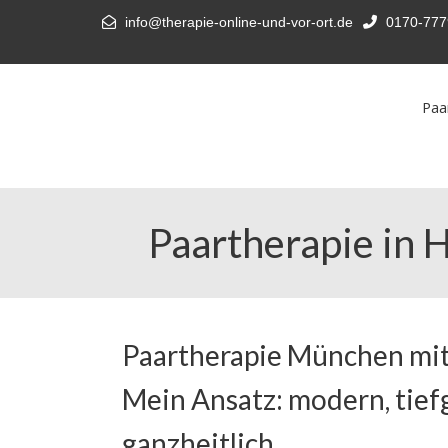
info@therapie-online-und-vor-ort.de
0170-777
Paa
Paartherapie in 
Paartherapie München mit
Mein Ansatz: modern, tief
ganzheitlich