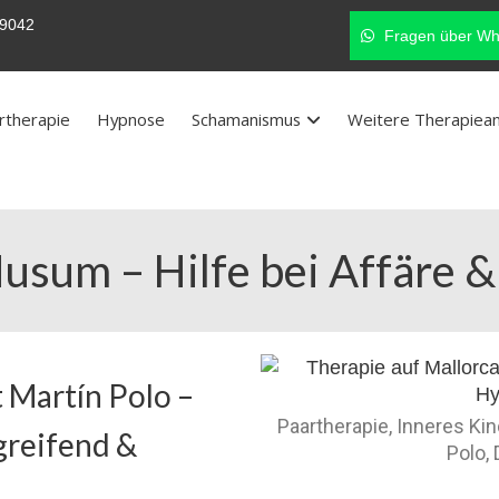
9042
Fragen über Wh
rtherapie
Hypnose
Schamanismus
Weitere Therapiea
Husum – Hilfe bei Affäre 
 Martín Polo –
Paartherapie, Inneres Ki
greifend &
Polo,