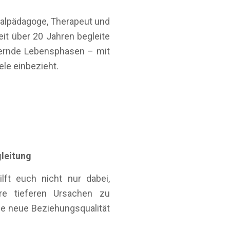
ialpädagoge, Therapeut und
t über 20 Jahren begleite
dernde Lebensphasen – mit
le einbezieht.
leitung
lft euch nicht nur dabei,
re tieferen Ursachen zu
ne neue Beziehungsqualität