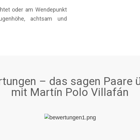
öchtet oder am Wendepunkt
ugenhöhe, achtsam und
tungen – das sagen Paare ü
mit Martín Polo Villafán