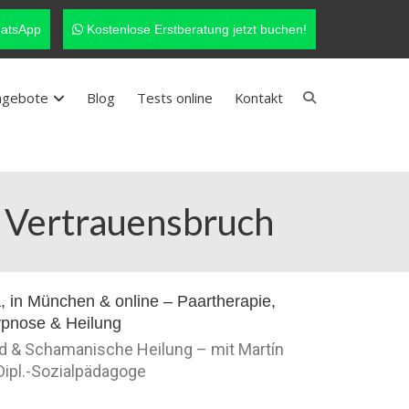
atsApp
Kostenlose Erstberatung jetzt buchen!
ngebote
Blog
Tests online
Kontakt
& Vertrauensbruch
nd & Schamanische Heilung – mit Martín
 Dipl.-Sozialpädagoge