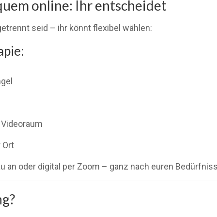
quem online: Ihr entscheidet
etrennt seid – ihr könnt flexibel wählen:
apie:
ngel
n Videoraum
 Ort
nau an oder digital per Zoom – ganz nach euren Bedürfnis
ng?