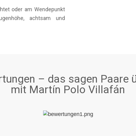
öchtet oder am Wendepunkt
ugenhöhe, achtsam und
tungen – das sagen Paare ü
mit Martín Polo Villafán