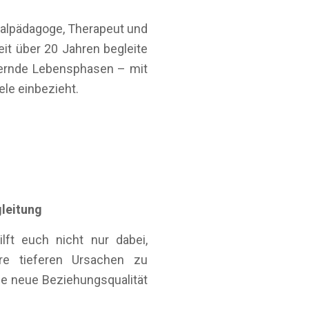
ialpädagoge, Therapeut und
t über 20 Jahren begleite
dernde Lebensphasen – mit
le einbezieht.
leitung
lft euch nicht nur dabei,
re tieferen Ursachen zu
ne neue Beziehungsqualität