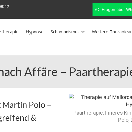
9042
Fragen über Wh
rtherapie
Hypnose
Schamanismus
Weitere Therapiea
nach Affäre – Paartherapie
 Martín Polo –
Paartherapie, Inneres Ki
greifend &
Polo,