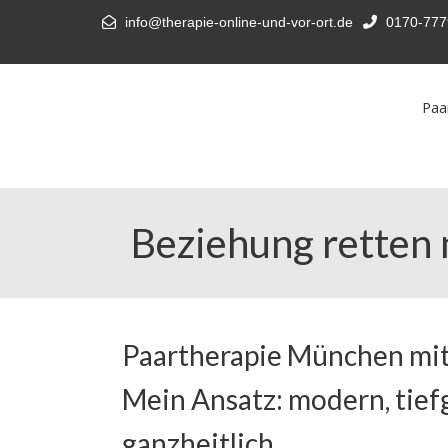
info@therapie-online-und-vor-ort.de
0170-777
Paa
Beziehung retten 
Paartherapie München mit
Mein Ansatz: modern, tief
ganzheitlich