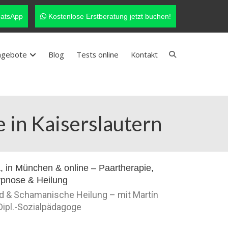
atsApp
Kostenlose Erstberatung jetzt buchen!
ngebote
Blog
Tests online
Kontakt
 in Kaiserslautern
nd & Schamanische Heilung – mit Martín
 Dipl.-Sozialpädagoge