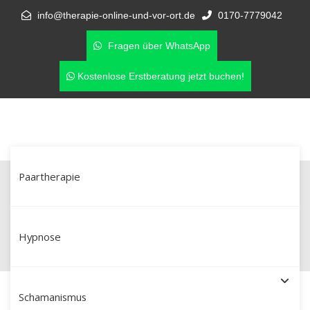
info@therapie-online-und-vor-ort.de
0170-7779042
Fragen über WhatsApp
Kostenlose Erstberatung jetzt buchen!
Paartherapie
Paartherapie in Kempten – Hilfe bei
Affäre & Vertrauensbruch
Hypnose
Schamanismus