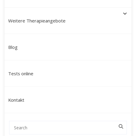
Weitere Therapieangebote
Paartherapie München mit
Blog
Martín Polo – Mein Ansatz:
modern, tiefgreifend &
Tests online
ganzheitlich
Ich bin
Martín Polo Villafán
, Diplom-
Kontakt
Sozialpädagoge, Therapeut und Schamane mit
peruanischen Wurzeln. Seit über 20 Jahren
begleite ich Paare in München durch
herausfordernde Lebensphasen – mit einem