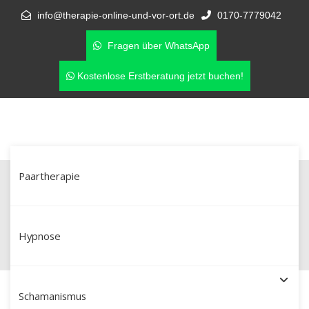
info@therapie-online-und-vor-ort.de
0170-7779042
Fragen über WhatsApp
Kostenlose Erstberatung jetzt buchen!
Paartherapie
Seitensprung? Paartherapie in
Landshut & online als Neuanfang
Hypnose
Schamanismus