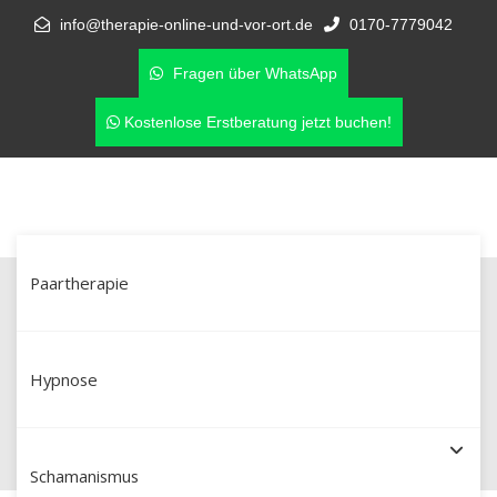
info@therapie-online-und-vor-ort.de
0170-7779042
Fragen über WhatsApp
Kostenlose Erstberatung jetzt buchen!
Paartherapie
Nach dem Seitensprung:
Paartherapie in Leer für neue
Hypnose
Klarheit
Schamanismus