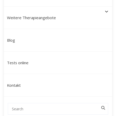
Weitere Therapieangebote
Paartherapie München mit
Blog
Martín Polo – Mein Ansatz:
modern, tiefgreifend &
Tests online
ganzheitlich
Ich bin
Martín Polo Villafán
, Diplom-
Kontakt
Sozialpädagoge, Therapeut und Schamane mit
peruanischen Wurzeln. Seit über 20 Jahren
begleite ich Paare in München durch
herausfordernde Lebensphasen – mit einem