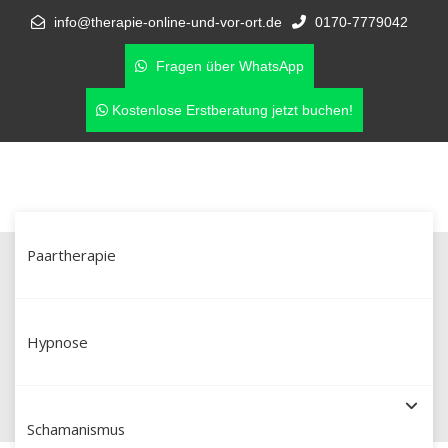
info@therapie-online-und-vor-ort.de
0170-7779042
Fragen über WhatsApp
Kostenlose Erstberatung jetzt buchen!
Paartherapie
Paarberatung in Lippstadt –
Unterstützung bei Eifersucht &
Hypnose
Affären
Schamanismus