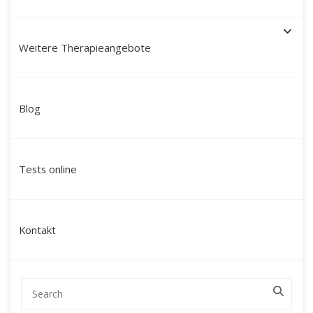
Weitere Therapieangebote
Paartherapie München mit
Blog
Martín Polo – Mein Ansatz:
modern, tiefgreifend &
Tests online
ganzheitlich
Ich bin
Martín Polo Villafán
, Diplom-
Kontakt
Sozialpädagoge, Therapeut und Schamane mit
peruanischen Wurzeln. Seit über 20 Jahren
begleite ich Paare in München durch
herausfordernde Lebensphasen – mit einem