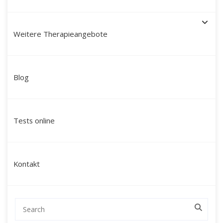
Weitere Therapieangebote
Paartherapie München mit
Blog
Martín Polo – Mein Ansatz:
modern, tiefgreifend &
Tests online
ganzheitlich
Ich bin
Martín Polo Villafán
, Diplom-
Kontakt
Sozialpädagoge, Therapeut und Schamane mit
peruanischen Wurzeln. Seit über 20 Jahren
begleite ich Paare in München durch
herausfordernde Lebensphasen – mit einem