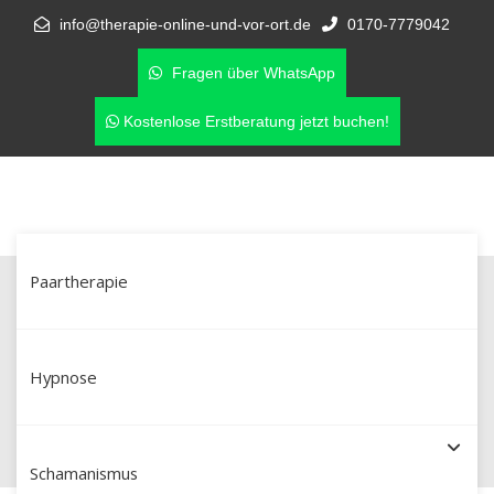
info@therapie-online-und-vor-ort.de
0170-7779042
Fragen über WhatsApp
Kostenlose Erstberatung jetzt buchen!
Paartherapie
Affäre verarbeiten – professionelle
Paartherapie in Luckenwalde &
Hypnose
online
Schamanismus