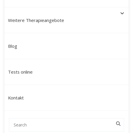
Weitere Therapieangebote
Paartherapie München mit
Blog
Martín Polo – Mein Ansatz:
modern, tiefgreifend &
Tests online
ganzheitlich
Ich bin
Martín Polo Villafán
, Diplom-
Kontakt
Sozialpädagoge, Therapeut und Schamane mit
peruanischen Wurzeln. Seit über 20 Jahren begleite
ich Paare in München durch herausfordernde
Lebensphasen – mit einem Ansatz, der Herz,