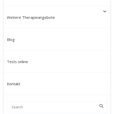
Weitere Therapieangebote
Paartherapie München mit
Blog
Martín Polo – Mein Ansatz:
modern, tiefgreifend &
Tests online
ganzheitlich
Ich bin
Martín Polo Villafán
, Diplom-
Kontakt
Sozialpädagoge, Therapeut und Schamane mit
peruanischen Wurzeln. Seit über 20 Jahren
begleite ich Paare in München durch
herausfordernde Lebensphasen – mit einem