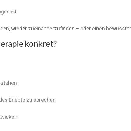
ngen ist
ancen, wieder zueinanderzufinden – oder einen bewusste
herapie konkret?
rstehen
das Erlebte zu sprechen
twickeln