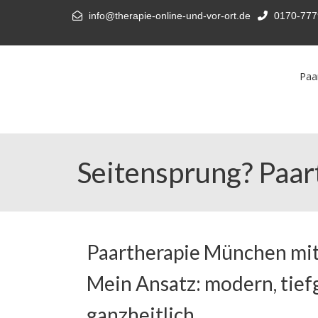
info@therapie-online-und-vor-ort.de
0170-777
Paa
Seitensprung? Paar
Paartherapie München mit
Mein Ansatz: modern, tief
ganzheitlich