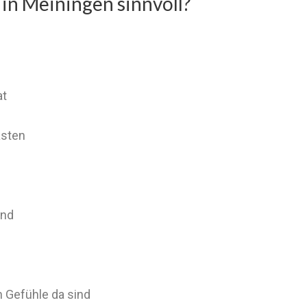
 in Meiningen sinnvoll?
at
asten
ind
 Gefühle da sind