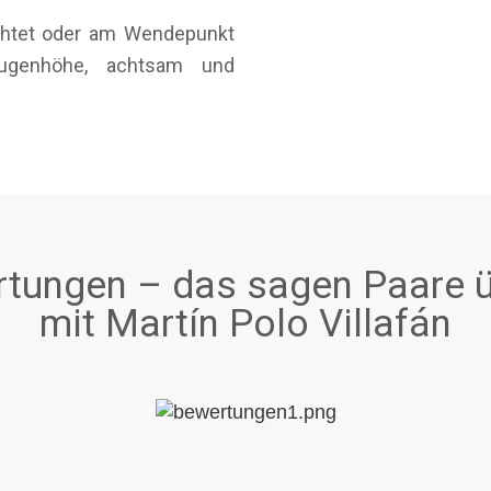
öchtet oder am Wendepunkt
ugenhöhe, achtsam und
tungen – das sagen Paare ü
mit Martín Polo Villafán