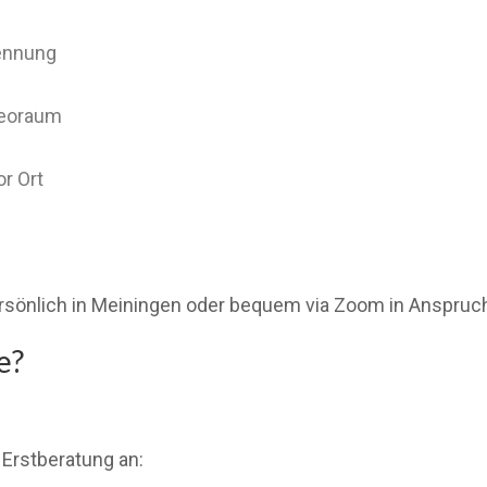
rennung
deoraum
r Ort
 persönlich in Meiningen oder bequem via Zoom in Anspr
e?
 Erstberatung an: