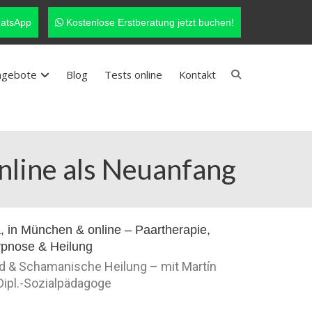
atsApp
Kostenlose Erstberatung jetzt buchen!
ngebote
Blog
Tests online
Kontakt
nline als Neuanfang
nd & Schamanische Heilung – mit Martín
 Dipl.-Sozialpädagoge