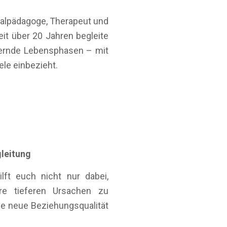
ialpädagoge, Therapeut und
t über 20 Jahren begleite
dernde Lebensphasen – mit
le einbezieht.
leitung
lft euch nicht nur dabei,
re tieferen Ursachen zu
ne neue Beziehungsqualität