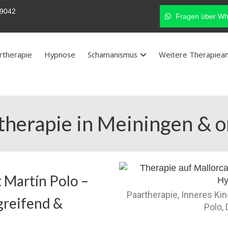
9042
Fragen über Wh
rtherapie
Hypnose
Schamanismus
Weitere Therapiea
therapie in Meiningen & o
 Martín Polo –
Paartherapie, Inneres Ki
greifend &
Polo,