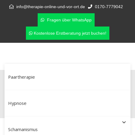
info@therapie-online-und-vor-ort.de
0170-7779042
Fragen über WhatsApp
Kostenlose Erstberatung jetzt buchen!
Paartherapie
Seitensprung? Paartherapie in
Meppen & online als Neuanfang
Hypnose
Schamanismus