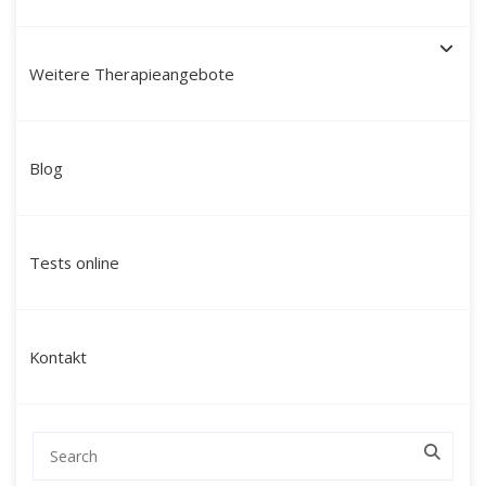
Weitere Therapieangebote
Paartherapie München mit
Blog
Martín Polo – Mein Ansatz:
modern, tiefgreifend &
Tests online
ganzheitlich
Ich bin
Martín Polo Villafán
, Diplom-
Kontakt
Sozialpädagoge, Therapeut und Schamane mit
peruanischen Wurzeln. Seit über 20 Jahren
begleite ich Paare in München durch
herausfordernde Lebensphasen – mit einem