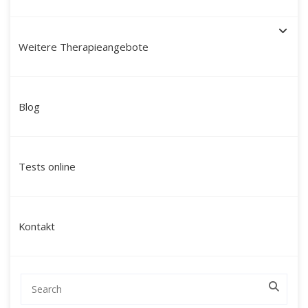
Weitere Therapieangebote
Schamanische Heilung in
Blog
Andernach: Ihr Weg zu
innerer Ganzheit und neuer
Tests online
Energie
Suchen Sie nach einer tiefgreifenden
Kontakt
Veränderung, die über klassische
Gesprächstherapien hinausgeht?
Mein Name ist Martín Polo. Ich begleite
Menschen aus Andernach, der Region