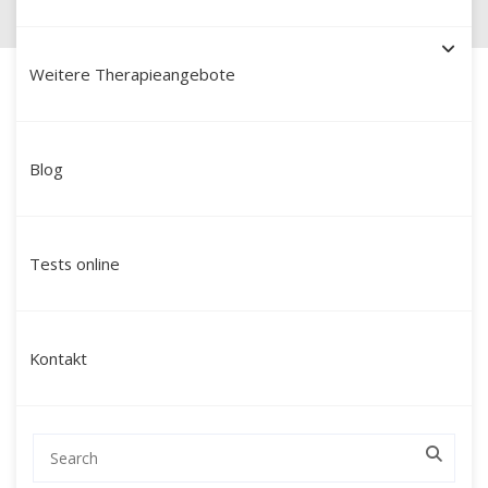
Weitere Therapieangebote
Blog
Schamanische Heilung in
Aschaffenburg: Ein Weg zu
Tests online
innerer Ruhe und neuer
Lebenskraft
Kontakt
Suchen Sie nach einer tiefgehenden
Veränderung, die über klassische
Gesprächstherapien hinausgeht?
Mein Name ist Martín Polo. Ich begleite