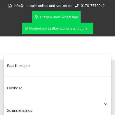
info@therapie-online-und-vor-ort.de
0170-7779042
Fragen über WhatsApp
Kostenlose Erstberatung jetzt buchen!
Paartherapie
Schamanische Heilung in
Aschaffenburg & online –
Hypnose
Schamanismus mit Martín Polo (Dipl.
Schamanismus
Sozialpädagoge aus Peru)