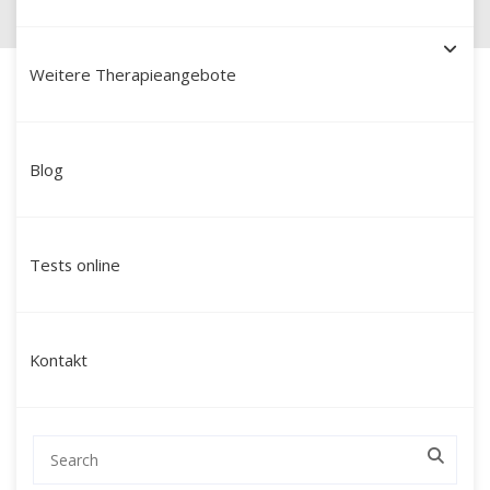
Weitere Therapieangebote
Blog
Schamanische Heilung in
Aschersleben: Ein Weg zu
Tests online
innerer Ausgeglichenheit
und neuer Kraft
Kontakt
Suchen Sie nach einer tiefgehenden
Veränderung, die über klassische
Gesprächstherapien hinausgeht?
Mein Name ist Martín Polo. Ich begleite