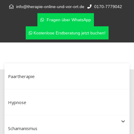
info@therapie-online-und-vor-ort.de
0170-7779042
Fragen über WhatsApp
Kostenlose Erstberatung jetzt buchen!
Paartherapie
Schamanische Heilung in
Aschersleben & online –
Hypnose
Schamanismus mit Martín Polo (Dipl.
Schamanismus
Sozialpädagoge aus Peru)