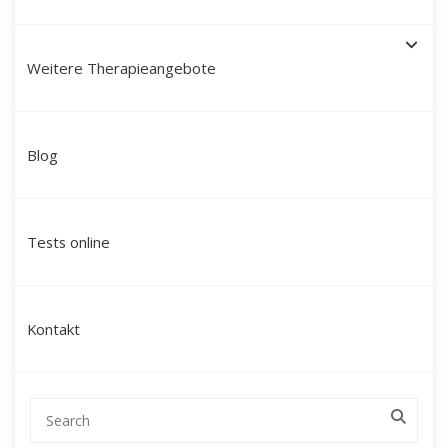
Weitere Therapieangebote
Schamanische Heilung in
Blog
Augsburg: Ihr Weg zu
innerer Stärke, Ausgleich
Tests online
und persönlicher
Entwicklung
Kontakt
Suchen Sie nach einer nachhaltigen
Veränderung, die über klassische
Gesprächstherapien hinausgeht und Sie auf
einer tieferen Ebene erreicht?