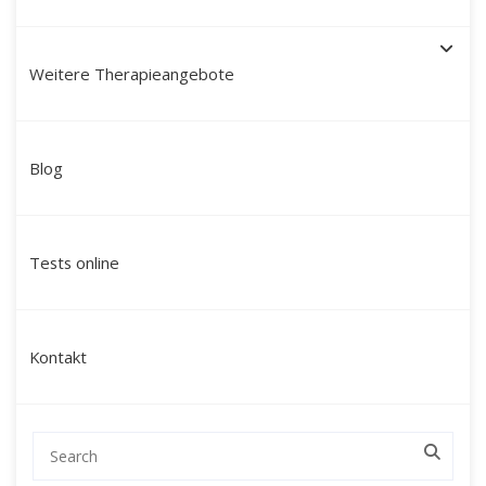
Weitere Therapieangebote
Schamanische Heilung in
Blog
Balingen: Ihr Weg zu innerer
Balance, Klarheit und neuer
Tests online
Lebenskraft
Suchen Sie nach einer tiefgreifenden Veränderung,
Kontakt
die über klassische Gesprächstherapien hinausgeht
und Sie auf einer ganzheitlichen Ebene erreicht?
Mein Name ist Martín Polo. Ich begleite Menschen
in Balingen, der Region Zollernalb sowie