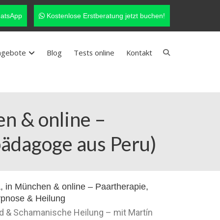
atsApp
Kostenlose Erstberatung jetzt buchen!
ngebote
Blog
Tests online
Kontakt
n & online –
pädagoge aus Peru)
nd & Schamanische Heilung – mit Martín