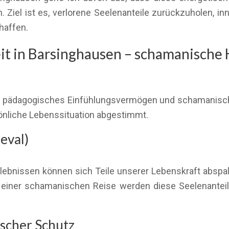
Ziel ist es, verlorene Seelenanteile zurückzuholen, in
haffen.
t in Barsinghausen – schamanische H
ßen pädagogisches Einfühlungsvermögen und schamanisc
rsönliche Lebenssituation abgestimmt.
eval)
ebnissen können sich Teile unserer Lebenskraft abspal
 In einer schamanischen Reise werden diese Seelenantei
scher Schutz