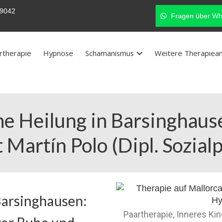
9042
Fragen über Wh
rtherapie
Hypnose
Schamanismus
Weitere Therapiea
e Heilung in Barsinghause
Martín Polo (Dipl. Sozial
Barsinghausen:
Paartherapie, Inneres Ki