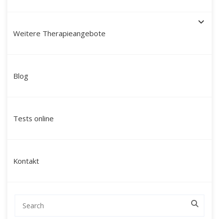
Weitere Therapieangebote
Schamanische Heilung in
Blog
Bergheim: Ihr Weg zu
Ganzheit, Klarheit und innerer
Tests online
Kraft
Sind Sie auf der Suche nach einer tiefgreifenden
Kontakt
Veränderung, die über klassische
Gesprächstherapien hinausgeht und Sie auf einer
ganzheitlichen Ebene erreicht?
Mein Name ist Martín Polo. Ich begleite Menschen