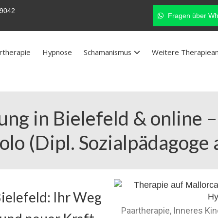
9042
Fragen über Wh
rtherapie
Hypnose
Schamanismus
Weitere Therapiea
ng in Bielefeld & online
olo (Dipl. Sozialpädagoge 
ielefeld: Ihr Weg
Paartherapie, Inneres Ki