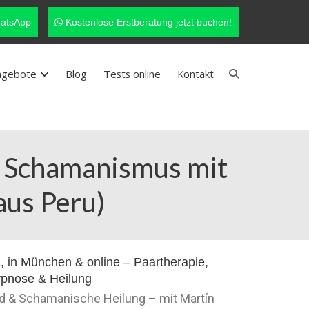
atsApp
Kostenlose Erstberatung jetzt buchen!
ngebote
Blog
Tests online
Kontakt
 – Schamanismus mit
aus Peru)
nd & Schamanische Heilung – mit Martín