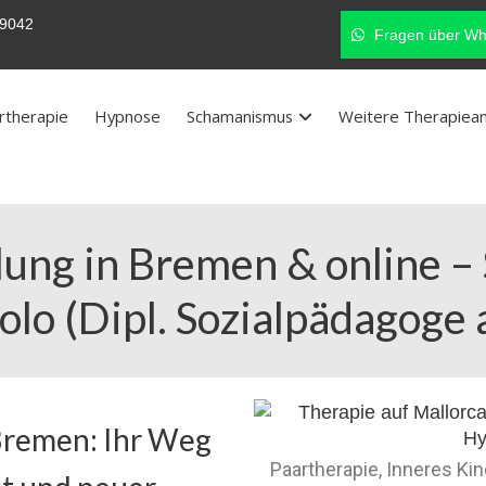
9042
Fragen über Wh
rtherapie
Hypnose
Schamanismus
Weitere Therapiea
ung in Bremen & online 
olo (Dipl. Sozialpädagoge 
Bremen: Ihr Weg
Paartherapie, Inneres Ki