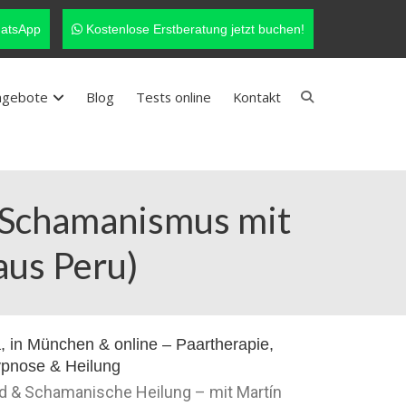
atsApp
Kostenlose Erstberatung jetzt buchen!
ngebote
Blog
Tests online
Kontakt
– Schamanismus mit
aus Peru)
nd & Schamanische Heilung – mit Martín