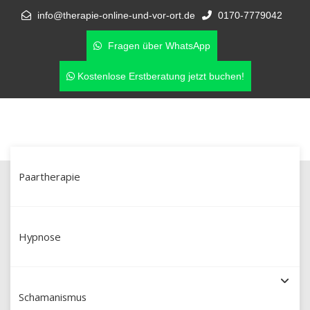
info@therapie-online-und-vor-ort.de
0170-7779042
Fragen über WhatsApp
Kostenlose Erstberatung jetzt buchen!
Paartherapie
Schamanische Heilung in
Burghausen & online –
Hypnose
Schamanismus mit Martín Polo (Dipl.
Schamanismus
Sozialpädagoge aus Peru)