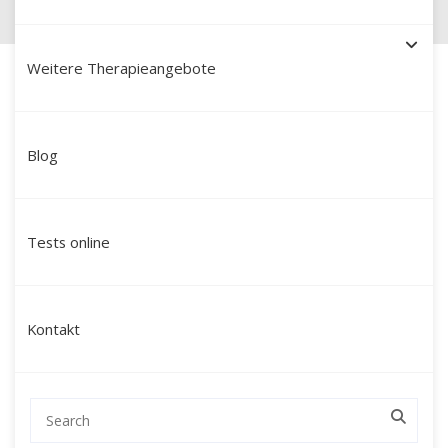
Weitere Therapieangebote
Blog
Schamanische Heilung in
Burghausen: Ihr Weg zu
Tests online
innerer Ganzheit, Klarheit
und neuer Kraft
Kontakt
Suchen Sie nach einer tiefgreifenden
Veränderung, die über klassische
Gesprächstherapien hinausgeht und Sie auf
einer tieferen Ebene erreicht?