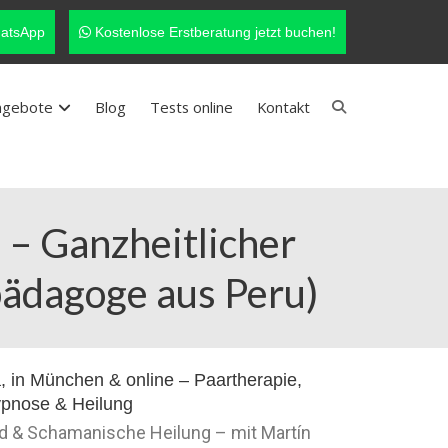
atsApp
Kostenlose Erstberatung jetzt buchen!
ngebote
Blog
Tests online
Kontakt
 – Ganzheitlicher
pädagoge aus Peru)
nd & Schamanische Heilung – mit Martín