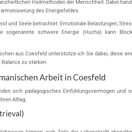
anzheitlichen Heilmethoden der Menschheit. Dabei hande
Harmonisierung des Energiefeldes.
eist und Seele betrachtet. Emotionale Belastungen, Str
ese sogenannte schwere Energie (Hucha) kann Bloc
chen aus Coesfeld unterstütze ich Sie dabei, diese ene
 Balance zu stärken.
anischen Arbeit in Coesfeld
inden sich pädagogisches Einfühlungsvermögen und sch
hren Alltag.
rieval)
ebnissen können sich Teile der Lebenskraft abspalten