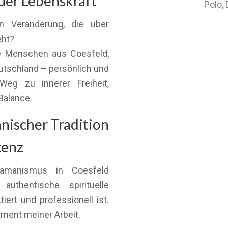
euer Lebenskraft
Polo,
n Veränderung, die über
eht?
te Menschen aus Coesfeld,
utschland – persönlich und
eg zu innerer Freiheit,
Balance.
nischer Tradition
tenz
hamanismus in Coesfeld
uthentische spirituelle
ktiert und professionell ist.
ment meiner Arbeit.