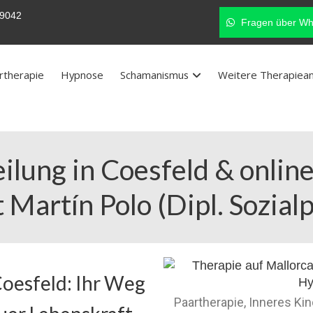
9042
Fragen über Wh
rtherapie
Hypnose
Schamanismus
Weitere Therapiea
lung in Coesfeld & online
Martín Polo (Dipl. Sozial
oesfeld: Ihr Weg
Paartherapie, Inneres Ki