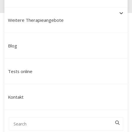
Weitere Therapieangebote
Blog
Schamanische Heilung in
Donaueschingen: Ihr Weg
Tests online
zu innerer Balance und
neuer Kraft
Kontakt
Suchen Sie nach einer tiefgreifenden
Veränderung, die über klassische
Gesprächstherapien hinausgeht und Sie auf
einer ganzheitlichen Ebene anspricht?