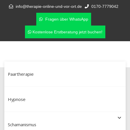
info@therapie-online-und-vor-ort.de
0170-7779042
Fragen über WhatsApp
Kostenlose Erstberatung jetzt buchen!
Paartherapie
Schamanische Heilung in
Donaueschingen & online –
Hypnose
Schamanismus mit Martín Polo (Dipl.
Schamanismus
Sozialpädagoge aus Peru)