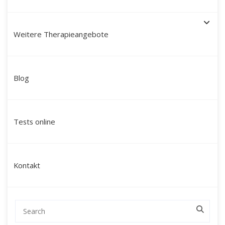
Weitere Therapieangebote
Schamanische Heilung in
Blog
Dresden: Ein Weg zu
innerer Ruhe und neuer
Tests online
Lebenskraft
Suchen Sie nach einer tiefgehenden
Kontakt
Veränderung, die über klassische
Gesprächstherapien hinausgeht?
Mein Name ist Martín Polo. Ich begleite
Menschen aus Dresden, dem Raum