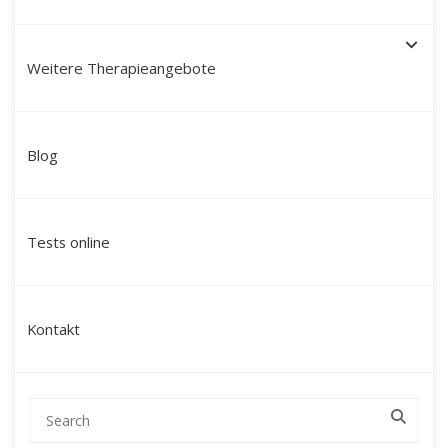
Weitere Therapieangebote
Schamanische Heilung in
Blog
Einbeck: Ihr Weg zu innerer
Balance, Klarheit und neuer
Tests online
Lebenskraft
Sind Sie auf der Suche nach einer tiefgehenden
Kontakt
Veränderung, die über klassische
Gesprächstherapien hinausgeht und Sie auf
emotionaler, energetischer und seelischer
Ebene erreicht?