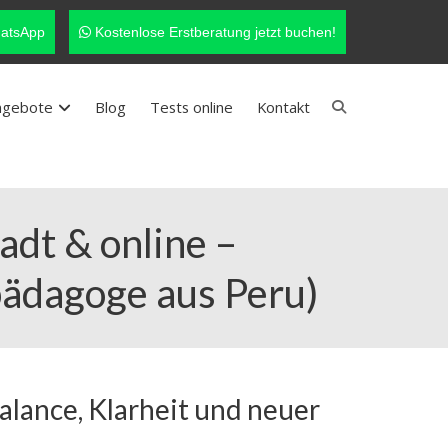
atsApp
Kostenlose Erstberatung jetzt buchen!
ngebote
Blog
Tests online
Kontakt
adt & online –
pädagoge aus Peru)
alance, Klarheit und neuer