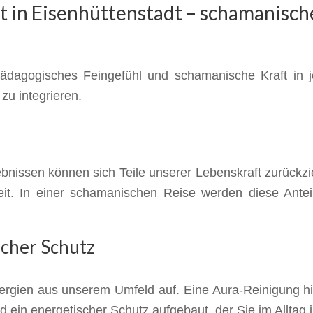
 in Eisenhüttenstadt – schamanische
ädagogisches Feingefühl und schamanische Kraft in jed
zu integrieren.
nissen können sich Teile unserer Lebenskraft zurückzie
eit. In einer schamanischen Reise werden diese Ante
scher Schutz
rgien aus unserem Umfeld auf. Eine Aura-Reinigung hilf
ird ein energetischer Schutz aufgebaut, der Sie im Alltag 