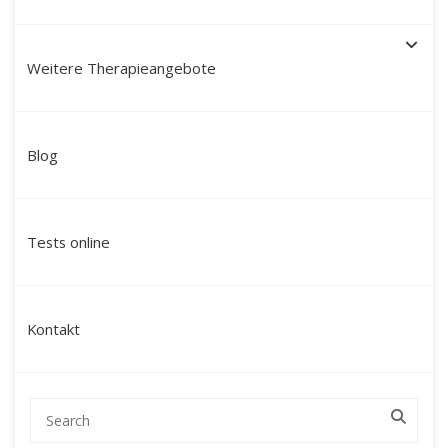
Weitere Therapieangebote
Schamanische Heilung in
Blog
Emden: Ihr Weg zu innerer
Balance, Klarheit und neuer
Tests online
Lebenskraft
Suchen Sie nach einer tiefgreifenden
Kontakt
Veränderung, die über klassische
Gesprächstherapien hinausgeht und Sie auf
einer tieferen Ebene erreicht?
Mein Name ist Martín Polo. Ich begleite