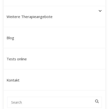
Weitere Therapieangebote
Schamanische Heilung in
Blog
Emsdetten: Ihr Weg zu
innerer Balance, Klarheit
Tests online
und neuer Lebenskraft
Suchen Sie nach einer tiefgreifenden
Kontakt
Veränderung, die über klassische
Gesprächstherapien hinausgeht und Sie auf
einer tieferen Ebene erreicht?
Mein Name ist Martín Polo. Ich begleite