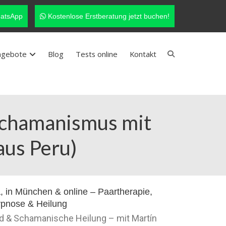
atsApp
Kostenlose Erstberatung jetzt buchen!
ngebote
Blog
Tests online
Kontakt
 Schamanismus mit
aus Peru)
nd & Schamanische Heilung – mit Martín