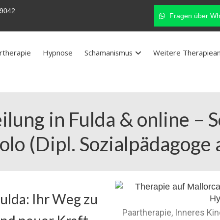
9042
Fragen über Wh
rtherapie
Hypnose
Schamanismus
Weitere Therapiea
lung in Fulda & online –
olo (Dipl. Sozialpädagoge 
ulda: Ihr Weg zu
Paartherapie, Inneres Ki