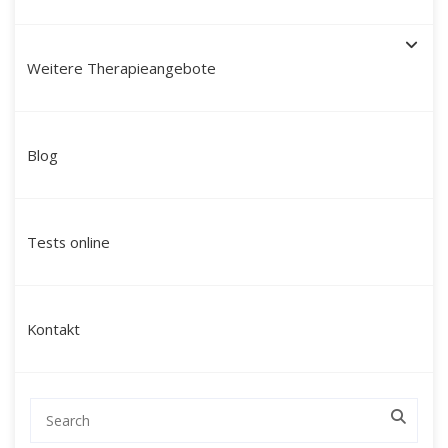
Weitere Therapieangebote
Schamanische Heilung in
Blog
Güstrow: Ganzheitliche
Begleitung für innere Balance
Tests online
und neue Lebenskraft
Sind Sie auf der Suche nach einer tiefgreifenden
Kontakt
Veränderung, die nicht nur auf der mentalen Ebene
ansetzt, sondern Körper, Geist und Seele
gleichermaßen einbezieht?
Mein Name ist Martín Polo. Ich begleite Menschen