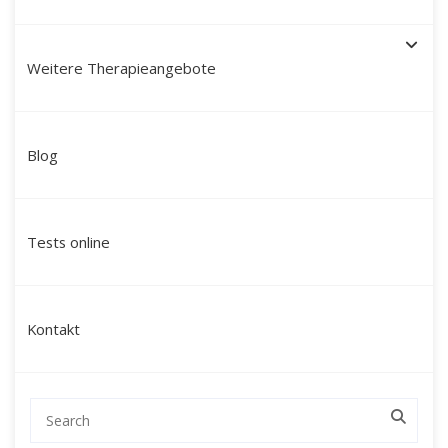
Weitere Therapieangebote
Schamanische Heilung in
Blog
Gütersloh: Ganzheitliche
Begleitung für innere
Tests online
Balance und neue
Lebenskraft
Kontakt
Sind Sie auf der Suche nach einer
tiefgreifenden Veränderung, die nicht nur auf
der mentalen Ebene ansetzt, sondern Körper,
Geist und Seele gleichermaßen einbezieht?