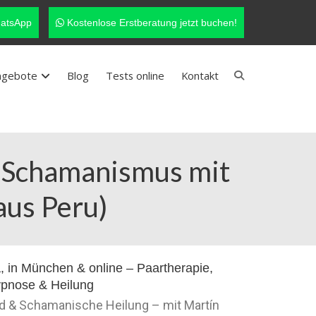
atsApp
Kostenlose Erstberatung jetzt buchen!
ngebote
Blog
Tests online
Kontakt
– Schamanismus mit
aus Peru)
nd & Schamanische Heilung – mit Martín