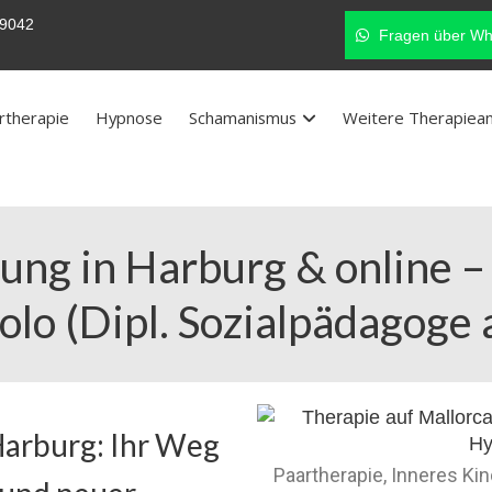
9042
Fragen über Wh
rtherapie
Hypnose
Schamanismus
Weitere Therapiea
ung in Harburg & online 
olo (Dipl. Sozialpädagoge 
Harburg: Ihr Weg
Paartherapie, Inneres Ki