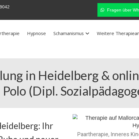
9042
Fragen über Wh
rtherapie
Hypnose
Schamanismus
Weitere Therapiea
lung in Heidelberg & onli
 Polo (Dipl. Sozialpädagog
eidelberg: Ihr
Paartherapie, Inneres Ki