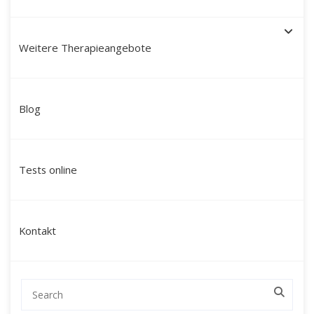
Weitere Therapieangebote
Schamanische Heilung in
Blog
Helmstedt: Ihr Weg zu
Ganzheit, innerer Ruhe und
Tests online
neuer Lebenskraft
Sind Sie auf der Suche nach einer tiefgehenden
Kontakt
Veränderung, die über klassische
Gesprächstherapien hinausgeht und Sie auf
emotionaler, mentaler und energetischer Ebene
erreicht?