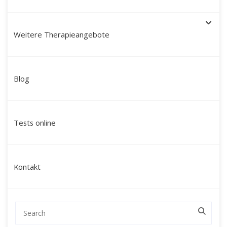
Weitere Therapieangebote
Schamanische Heilung in
Blog
Hennef: Ihr Weg zu
Ganzheit, innerer Ruhe und
Tests online
neuer Lebenskraft
Sind Sie auf der Suche nach einer tiefgehenden
Kontakt
Veränderung, die über klassische
Gesprächstherapien hinausgeht und Sie auf
emotionaler, mentaler und energetischer Ebene
erreicht?