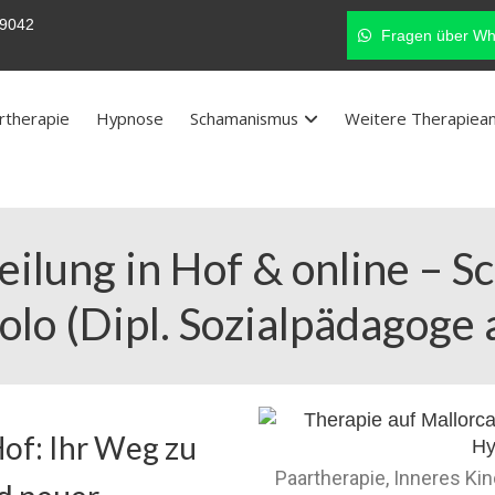
9042
Fragen über Wh
rtherapie
Hypnose
Schamanismus
Weitere Therapiea
ilung in Hof & online – 
olo (Dipl. Sozialpädagoge 
of: Ihr Weg zu
Paartherapie, Inneres Ki