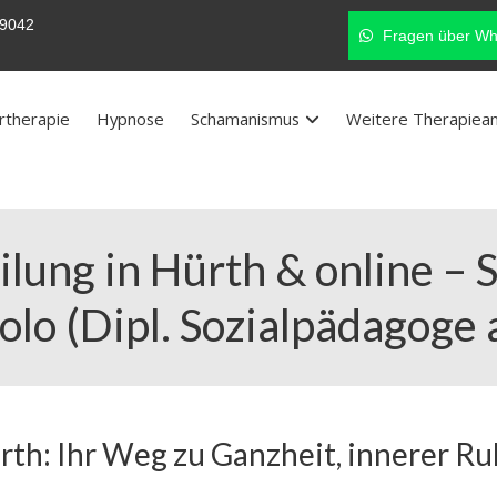
9042
Fragen über Wh
rtherapie
Hypnose
Schamanismus
Weitere Therapiea
lung in Hürth & online –
olo (Dipl. Sozialpädagoge 
rth: Ihr Weg zu Ganzheit, innerer R