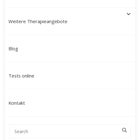
Weitere Therapieangebote
Schamanische Heilung in
Blog
Idstein: Ihr Weg zu innerer
Klarheit, Stabilität und neuer
Tests online
Lebenskraft
Suchen Sie nach einer tiefgreifenden
Kontakt
Veränderung, die über klassische
Gesprächstherapien hinausgeht und Sie auf
einer ganzheitlichen Ebene erreicht?
Mein Name ist Martín Polo. Ich begleite