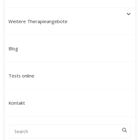
Weitere Therapieangebote
Schamanische Heilung in
Blog
Jülich: Ihr Weg zu innerer
Klarheit, Stabilität und neuer
Tests online
Lebenskraft
Suchen Sie nach einer tiefgreifenden
Kontakt
Veränderung, die über klassische
Gesprächstherapien hinausgeht und Sie auf
einer ganzheitlichen Ebene erreicht?
Mein Name ist Martín Polo. Ich begleite